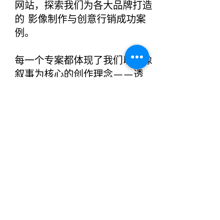
网站，探索我们为各大品牌打造
的 影像制作与创意行销成功案
例。
每一个专案都体现了我们以影像
叙事为核心的创作理念——透
过极具感染力的视觉语言与细腻
故事编排，为品牌注入崭新生命
力，缔造深远而可见的转化成
果。
在这里，您将欣赏到 SORTIE
如何以影像艺术重新定义品牌沟
通，让品牌形象更具格调、与受
众建立真实连结，并于市场中绽
放无可取代的存在感。