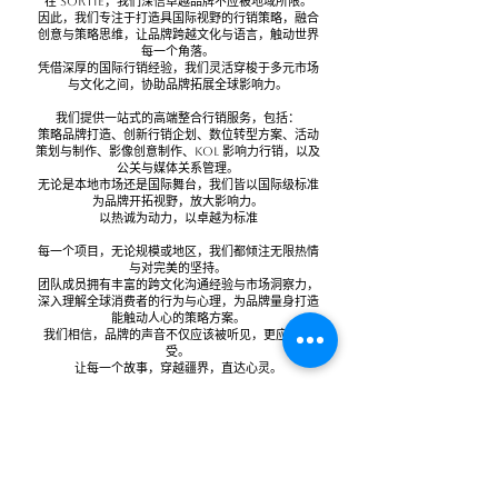
在 SORTIE，我们深信卓越品牌不应被地域所限。
因此，我们专注于打造具国际视野的行销策略，融合
创意与策略思维，让品牌跨越文化与语言，触动世界
每一个角落。
凭借深厚的国际行销经验，我们灵活穿梭于多元市场
与文化之间，协助品牌拓展全球影响力。
我们提供一站式的高端整合行销服务，包括：
策略品牌打造、创新行销企划、数位转型方案、活动
策划与制作、影像创意制作、KOL 影响力行销，以及
公关与媒体关系管理。
无论是本地市场还是国际舞台，我们皆以国际级标准
为品牌开拓视野，放大影响力。
以热诚为动力，以卓越为标准
每一个项目，无论规模或地区，我们都倾注无限热情
与对完美的坚持。
团队成员拥有丰富的跨文化沟通经验与市场洞察力，
深入理解全球消费者的行为与心理，为品牌量身打造
能触动人心的策略方案。
我们相信，品牌的声音不仅应该被听见，更应被感
受。
让每一个故事，穿越疆界，直达心灵。
品牌蜕变，由此启程
在 SORTIE Agency，我们以挑战为动力，以成果为
承诺。
无数品牌选择与我们同行，见证我们一次又一次超越
期望的成果。