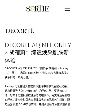
DECORTÉ AQ MELIORITY
× 胡蓓蔚：缔造焕采肌肤新
体验
DECORTÉ AQ MELIORITY 早前携手 胡蓓蔚（Paisley
Hu） 展开一场瞩目的网上推广企划，以实力演绎品牌护
肤系列的「蜕变力量」。
Paisley 无论在镜头前或私下生活中都散发着耀眼光采，
她积极倡导「身心平衡」的生活理念。除了坚持每日运
动，她亦十分重视肌肤健康与内在调养，完美呼应品牌核
心理念。是次企划重点突显品牌先进的肌肤再生科技：配
方蕴含多达 30 种美容成分，并结合创新的多重渗透胶囊