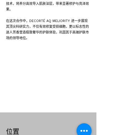
技术，将养分高效导入肌肤深层，带来显著修护与亮泽效
果。
在这次合作中，DECORTÉ AQ MELIORITY 进一步展现
其顶尖科研实力，不仅有效修复受损细胞，更以标志性的
迷人芳香营造极致奢华的护肤体验，巩固其于高端护肤市
场的领导地位。
位置