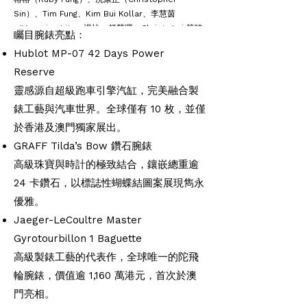
Sin）、Tim Fung、Kim Bui Kollar、李慧茵
（Veronica Li）、湯怡、趙慧珊、Christy Lai 等時
矚目腕錶亮點：
尚名流與社交界翹楚，共同見證製錶藝術的極致魅
Hublot MP-07 42 Days Power
力。
Reserve
活動於 Palace Reserve Club 華麗舉行，賓客除欣
靈感源自超級跑車引擎汽缸，完美融合製
賞精湛時計外，亦享受一場結合魔術與芭蕾的表演盛
錶工藝與汽車世界。全球僅有 10 枚，並僅
宴，將優雅、藝術與奇幻完美交織，締造一段難以忘
於香港及澳門獨家展出。
懷的奢華時光體驗。
GRAFF Tilda’s Bow 鑽石腕錶
高級珠寶與時計的極致結合，鑲嵌總重逾
24 卡鑽石，以標誌性蝴蝶結圖案展現雋永
優雅。
Jaeger-LeCoultre Master
Gyrotourbillon 1 Baguette
高級製錶工藝的代表作，全球唯一的陀飛
輪腕錶，價值逾 1,160 萬港元，首次於澳
門亮相。