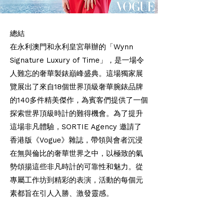
總結
在永利澳門和永利皇宮舉辦的「Wynn
Signature Luxury of Time」，是一場令
人難忘的奢華製錶巔峰盛典。這場獨家展
覽展出了來自18個世界頂級奢華腕錶品牌
的140多件精美傑作，為賓客們提供了一個
探索世界頂級時計的難得機會。為了提升
這場非凡體驗，SORTIE Agency 邀請了
香港版《Vogue》雜誌，帶領與會者沉浸
在無與倫比的奢華世界之中，以極致的氣
勢頌揚這些非凡時計的可靠性和魅力。從
專屬工作坊到精彩的表演，活動的每個元
素都旨在引人入勝、激發靈感。