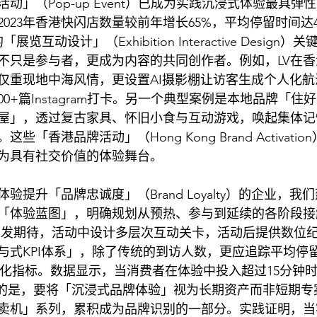
动」（Pop-up Event）已成为实践沉浸式体验最具弹
023年香港快闪店数量较前年增长65%，平均停留时间达
互动设计」（Exhibition Interactive Design
不只是参与者，更成为内容的共同创作者。例如，LV在
仅重现地中海风情，更设置AI摄影棚让访客生成个人化
00+篇Instagram打卡。另一个典型案例是本地品牌「
屋」，透过复古家具、怀旧小食与互动游戏，唤起集体记
「香港品牌活动」（Hong Kong Brand Activati
为具有社交价值的体验舞台。
验提升「品牌忠诚度」（Brand Loyalty）的企业，
「体验蓝图」，明确规划从预热、参与到延续的各阶段接
引发期待，活动中设计多层次互动关卡，活动后提供数位
与式KPI体系」，除了传统的到访人数，更应追踪平均停
质化指标。数据显示，当消费者在体验中投入超过15分钟
要的是，要将「沉浸式品牌体验」视为长期资产而非短期专
卖机」系列，累积成为品牌识别的一部分。实践证明，当