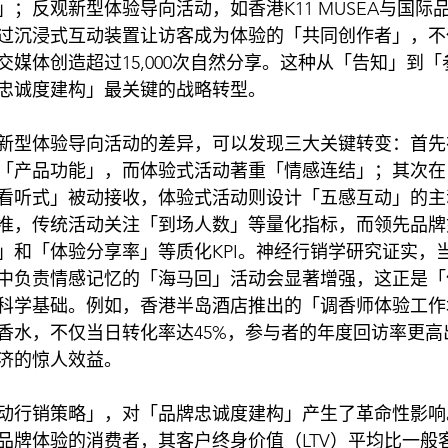
；反观新型体验导向活动，如香港K11 MUSEA与国际
过沉浸式互动装置让访客成为体验的「共同创作者」，不
交媒体创造超过15,000次自然分享。这种从「告知」到
忠诚度建构」最关键的战略转型。
新型体验导向活动的差异，可以发现三大关键转变：首先
「产品功能」，而体验式活动著重「情感连结」；其次在
看听式」被动接收，体验式活动则设计「五感互动」的主
准，传统活动关注「到场人数」等量化指标，而领先品牌如A
」和「体验分享率」等质化KPI。神经行销学研究证实，
中负责情感记忆的「海马回」活动会显著增强，这正是「
科学基础。例如，香港半岛酒店推出的「调香师体验工作
香水，不仅当日转化率达45%，参与者的年度回访率更高出
济的惊人效益。
动行销策略」，对「品牌忠诚度建构」产生了革命性影响
牌体验的消费者，其客户终身价值（LTV）平均比一般客户