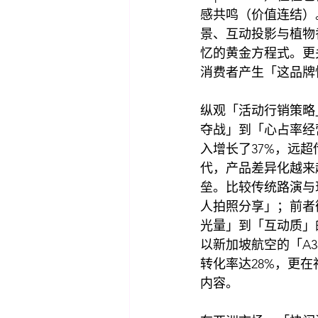
感共鸣（价值连结）。例
景、互动投影与植物
忆的黄金方程式。更
消费者产生「这品牌
纵观「活动行销策略」（E
夺战」到「心占率经
入增长了37%，远
代，产品差异化越来越难
垒。比较传统路演与
人拍照分享」；前者
光量」到「互动质」的转
以新加坡航空的「A
转化率达28%，更
内容。