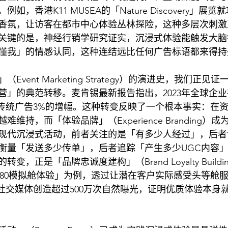
如，香港K11 MUSEA的「Nature Discovery」展
香氛，让访客在都市中心体验丛林探险，这种多层次刺激
关键的是，神经行销学研究证实，沉浸式体验能触发大脑
懂我」的情感认同，这种连结远比任何广告标语都来得持
vent Marketing Strategy）的演进史，我们正
营」的典范转移。麦肯锡最新报告指出，2023年全球企
超传统广告3%的增幅。这种转变反映了一个根本事实：在
维持，而「体验品牌」（Experience Branding）
现代沉浸式活动，前者关注的是「有多少人经过」，后者
衡量「发送多少传单」，后者追踪「产生多少UGC内容
变，正是「品牌忠诚度建构」（Brand Loyalty Build
380模拟舱体验」为例，透过让潜在客户实际感受头等舱
在社交媒体创造超过500万次自然曝光，证明优质体验本身