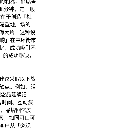
性的利器。根据香
48分钟，是一般
）关键在于创造「社
香港置地广场的
航海大片，这种设
住好啲」在中环街市
忆，成功吸引不
on）的成功秘诀，
我们建议采取以下战
触点。例如，活
纪念品延续记
留时间、互动深
时，品牌回忆度
案，如同可口可
客户从「旁观