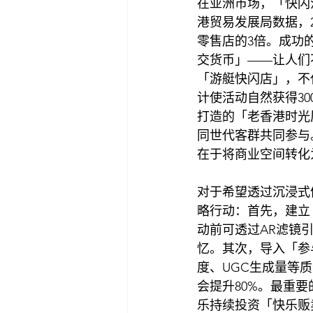
在亚洲市场，「快闪活
港贸易发展局数据，2
零售店的3倍。成功的「展览
交货币」——让人们
「游艇快闪店」，不
计使活动自然获得30
打造的「老香港时光
同世代客群共同参与。这些
在于将商业空间转化
对于希望透过沉浸式体
略行动：首先，建立
动前可透过AR滤镜
忆。其次，导入「参
度、UGC生成量等
会提升80%。最重
乐持续投资「快乐贩