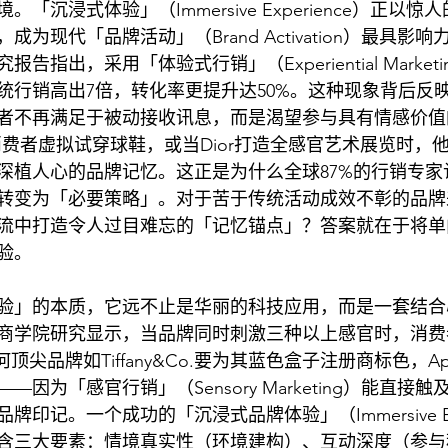
「沉浸式体验」（Immersive Experience）正以
为现代「品牌活动」（Brand Activation）最具影
究报告指出，采用「体验式行销」（Experiential Marke
统行销高出7倍，转化率更提升达50%。这种现象背后反
者不再满足于被动接收讯息，而是渴望参与具有情感价值
让消费者虚拟试穿球鞋，或当Dior打造全感官艺术展览时，
深植人心的品牌记忆。这正是为什么全球87%的行销专家
转变为「必要策略」。对于苦于传统活动成效不彰的品牌
流中打造令人过目难忘的「记忆锚点」？答案就在于将单
验。
验」的本质，它远不止是华丽的科技应用，而是一套结合
商学院研究显示，当品牌同时刺激三种以上感官时，消费
尖品牌如Tiffany&Co.要为其蓝色盒子注册商标色，Appl
因为「感官行销」（Sensory Marketing）能直接
印记。一个成功的「沉浸式品牌体验」（Immersive Br
）往往包含三大要素：情境真实性（环境建构）、互动深度（参