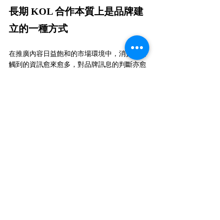
長期 KOL 合作本質上是品牌建
立的一種方式
在推廣內容日益飽和的市場環境中，消費者接
觸到的資訊愈來愈多，對品牌訊息的判斷亦愈
趨理性與審慎。單靠一次曝光或短期推廣活
動，已難以在消費者心中建立清晰而持久的印
象。即使內容能夠短暫吸引注意，若缺乏後續
累積與一致呈現，其影響力往往很快消散。
真正能夠建立信任與熟悉感的，並非單一亮
點，而是長時間、反覆而一致的品牌出現方
式。當品牌訊息能夠透過相同的聲音、相近的
價值觀，持續出現在消費者的生活情境之中，
品牌形象才會逐步成形，並由陌生轉為熟悉，
由認知演變為信任。
在這個過程中，KOL 扮演的角色不僅是內容傳
遞者，更是品牌價值的延伸。透過長期合作，