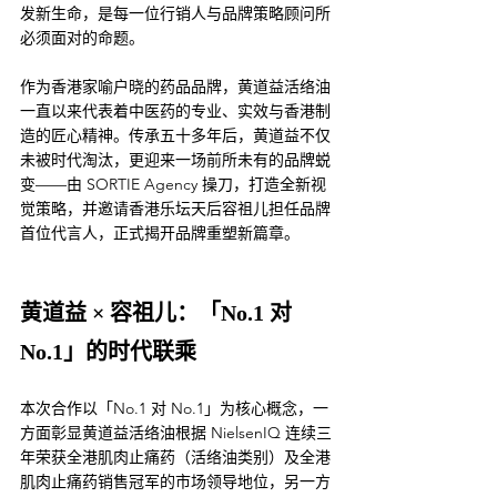
发新生命，是每一位行销人与品牌策略顾问所
必须面对的命题。
作为香港家喻户晓的药品品牌，黄道益活络油
一直以来代表着中医药的专业、实效与香港制
造的匠心精神。传承五十多年后，黄道益不仅
未被时代淘汰，更迎来一场前所未有的品牌蜕
变——由 SORTIE Agency 操刀，打造全新视
觉策略，并邀请香港乐坛天后容祖儿担任品牌
首位代言人，正式揭开品牌重塑新篇章。
黄道益 × 容祖儿：「No.1 对 
No.1」的时代联乘
本次合作以「No.1 对 No.1」为核心概念，一
方面彰显黄道益活络油根据 NielsenIQ 连续三
年荣获全港肌肉止痛药（活络油类别）及全港
肌肉止痛药销售冠军的市场领导地位，另一方