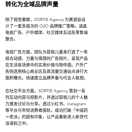
转化为全域品牌声量
除了视觉重塑，SORTIE Agency 为黄道益设
计了一套多层次的 O2O 品牌推广策略，涵盖
电视广告、户外媒体、社交媒体互动及零售端
整合。
电视广告方面，团队为容祖儿量身打造了一条
结合动感、力量与情感的广告短片，呈现产品
在生活各场景中的实用价值与陪伴感。户外广
告则选用核心商业区及高流量交通站点进行大
面积曝光，快速建立品牌声量与代言人联想。
在社交平台方面，SORTIE Agency 策划一系
列互动内容与短影片，并透过容祖儿的个人魅
力激发讨论与分享。透过小红书、Instagram 
等平台与年轻消费者接轨，成功打破「中成药
＝老派」的固有印象，让产品重新进入新世代
话语权之中。