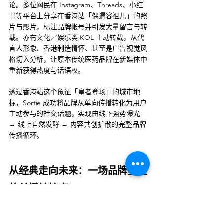
论。多位网民在 Instagram、Threads、小红
书等平台上分享在香港站「偶遇容祖儿」的照
片与影片，标注品牌帐号并引发大量留言与转
载。亦有文化／娱乐类 KOL 主动转载，从代
言人形象、香港制造情怀、甚至是广告视觉风
格切入分析，让原本传统医药品牌在新媒体中
重新获得热度与话语权。
透过香港站这个象征「皇者登场」的城市地
标，Sortie 成功将品牌从单向传播转化为用户
主动参与的社交话题，实现由线下强势曝光 
→ 线上自然发酵 → 内容共创扩散的完整品牌
传播循环。
从经典走向未来：一场品牌重生
的关键转捩点
黄道益活络油自 1968 年创立以来，一直以专