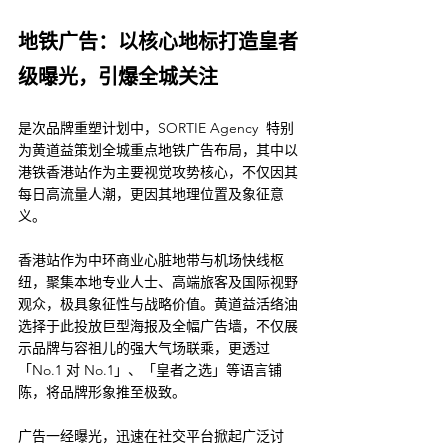
地铁广告：以核心地标打造皇者
级曝光，引爆全城关注
是次品牌重塑计划中，SORTIE Agency  特别
为黄道益策划全城重点地铁广告布局，其中以
港铁香港站作为主要视觉攻势核心，不仅因其
每日高流量人潮，更因其地理位置及象征意
义。
香港站作为中环商业心脏地带与机场快线枢
纽，聚集本地专业人士、高端旅客及国际视野
观众，极具象征性与战略价值。黄道益活络油
选择于此投放巨型海报及全幅广告墙，不仅展
示品牌与容祖儿的强大气场联乘，更透过
「No.1 对 No.1」、「皇者之选」等语言铺
陈，将品牌形象推至极致。
广告一经曝光，迅速在社交平台掀起广泛讨