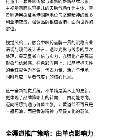
打造出一套兼顾传承与革新的崭新品牌形象。
主视觉画面以容祖儿的天后气场作为主体，背
景则选用象征香港国际地位与坚毅精神的维多
利亚港夜景，强调品牌根植香港、面向世界的
定位。
视觉风格上，融合中医药品牌一贯的沉稳专业
语调与现代设计语言，透过光影与线条的层次
处理，呈现皇者自信与实力，亦强化产品高端
形象与信赖感。在色彩应用上，以品牌标志性
的金红配色为基调，代表力量、活力与传承，
同时呼应「皇者气度」的核心讯息。
这一全新视觉系统，不单纯是美术上的更新，
更体现了品牌策略上的转向——由功能导向，
迈向情感沟通与价值主张，让黄道益不再只是
一瓶药油，而是香港精神与坚毅文化的载体。
全渠道推广策略：由单点影响力