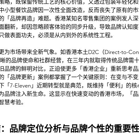
策略，既保留传统工艺的核心价值，又透过包装年轻化和
中小型餐饮品牌因一次性全面改造，反而丧失了原有的市
的「品牌再造」难题。香港某知名零售集团的案例发人深
面翻新，却因忽略顾客体验的同步升级，导致品牌认知度
只做表面功夫，必须是从内到外的系统性工程。
市场带来全新气象。如香港本土D2C（Direct-to-Con
借清晰的品牌使命和社群经营，在三年内就取得传统品牌需
旧品牌的鲜明对比，正迫使更多「香港企业」重新思考品
的「品牌更新」案例都掌握了一个关键原则：在变与不变
「7-Eleven」近期转型就是典范，既维持「便利」的
为品牌注入新生命。这显示在快速变动的香港市场，「品
智慧考验。
结：品牌定位分析与品牌个性的重要