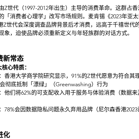
Z世代（1997-2012年出生）主导的消费革命。这群占香
的「消费者心理学」改写市场规则。麦肯锡《2023年亚
香港Z世代会深度调查品牌背景后才消费，远高于千禧世代的
现象，迫使品牌必须重新定义与年轻族群的对话方式。
费新常态
大核心特质：
：香港大学商学院研究显示，91%的Z世代愿意为符合其
但会彻底抵制「漂绿」（Greenwashing）行为
：他们将62%的可支配收入用于服务与体验消费（数据来
：78%会因数据隐私问题永久弃用品牌（尼尔森香港2023
进化