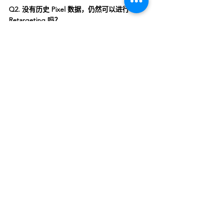
Q2. 没有历史 Pixel 数据，仍然可以进行 
Retargeting 吗？
可以。虽然 Pixel 数据是常见的 Retargeting 
资料来源，但并非唯一方法。企业仍可利用现
有 CRM 系统、Email 订阅名单、会员资料库
或 WhatsApp 客户资料建立 Custom 
Audience，重新接触过往客户。此外，企业
亦可以透过新的网站流量、社交媒体互动数据
及影片观看受众逐步累积新的 Retargeting 名
单。即使品牌重塑期间更换网站或重新部署追
踪系统，只要保留客户资料资产，仍然有机会
有效执行老客户挽回策略。
Q3. Retargeting 与 Email Marketing 哪种方
式较有效？
Retargeting 与 Email Marketing 并非互相取
代，而是各自负责不同阶段的客户沟通。
Retargeting 的优势在于能够于客户浏览社交
媒体、新闻网站或其他平台时持续保持品牌曝