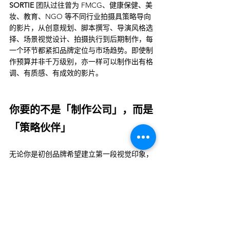
SORTIE
 团队过往曾为 FMCG、健康保健、美
妆、教育、NGO 等不同行业拍摄具策略导向
的影片，从创意规划、脚本撰写、导演风格选
择、场景视觉设计、拍摄执行到后期制作，每
一个环节都紧扣品牌定位与市场趋势。即使制
作预算并非千万级别，亦一样可以制作出有格
调、有质感、有成效的影片。
你要的不是「制作公司」，而是
「策略伙伴」
无论你是初创品牌希望建立第一段视觉印象，
还是成熟品牌正部署转型，影片都不应该只是
执行项目，而是一场品牌沟通战役的核心。
🎬 想制作真正有策略、有影响力的品牌影片？
SORTIE
 作为香港本地专业制作与
品牌策略团