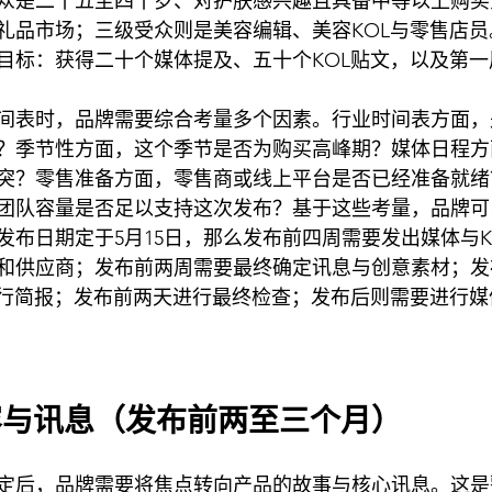
众是二十五至四十岁、对护肤感兴趣且具备中等以上购买
礼品市场；三级受众则是美容编辑、美容KOL与零售店
目标：获得二十个媒体提及、五十个KOL贴文，以及第
间表时，品牌需要综合考量多个因素。行业时间表方面，
？季节性方面，这个季节是否为购买高峰期？媒体日程方
突？零售准备方面，零售商或线上平台是否已经准备就绪
团队容量是否足以支持这次发布？基于这些考量，品牌可
发布日期定于5月15日，那么发布前四周需要发出媒体与K
和供应商；发布前两周需要最终确定讯息与创意素材；发
进行简报；发布前两天进行最终检查；发布后则需要进行
容与讯息（发布前两至三个月）
定后，品牌需要将焦点转向产品的故事与核心讯息。这是